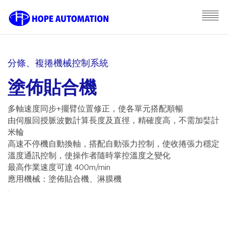
分條、複捲機械控制系統
塗佈貼合機
多軸速度同步+擺臂位置修正，使各單元搭配順暢
由伺服回授脈波數計算長度及直徑，精確度高，不需加娤計
米輪
高速不停機自動換軸，搭配自動張力控制，使收捲張力穩定
溫度通訊控制，使操作者隨時掌控溫度之變化
最高作業速度可達 400m/min
應用機械：塗佈貼合機、淋膜機