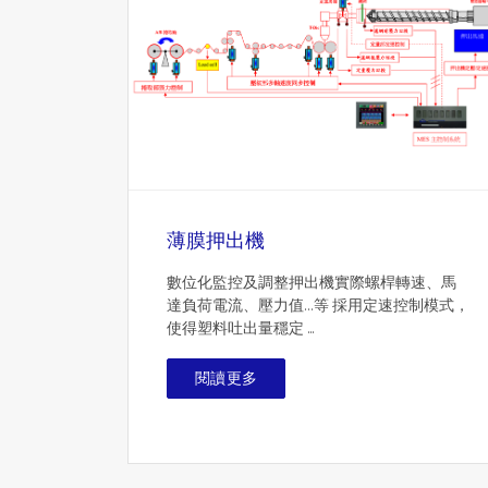
薄膜押出機
數位化監控及調整押出機實際螺桿轉速、馬
達負荷電流、壓力值…等 採用定速控制模式，
使得塑料吐出量穩定 ...
閱讀更多