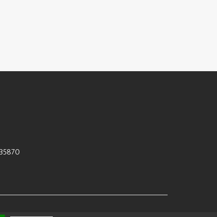
35870
 by
Polaris