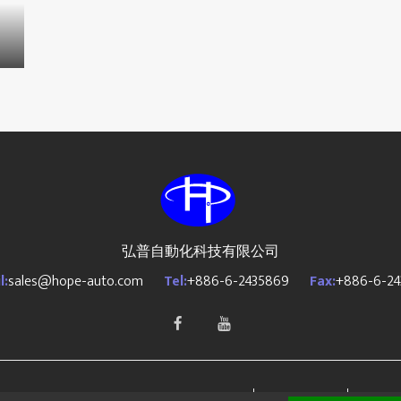
弘普自動化科技有限公司
l:
sales@hope-auto.com
Tel:
+886-6-2435869
Fax:
+886-6-24
OPE AUTOMATION CO., LTD All Rights Reserved.
PRM-Taiwan
Design