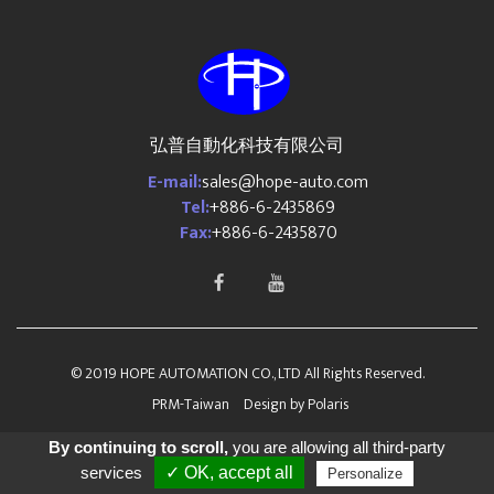
弘普自動化科技有限公司
E-mail:
sales@hope-auto.com
Tel:
+886-6-2435869
Fax:
+886-6-2435870
© 2019 HOPE AUTOMATION CO., LTD All Rights Reserved.
PRM-Taiwan
Design by
Polaris
By continuing to scroll,
you are allowing all third-party
services
✓ OK, accept all
Personalize